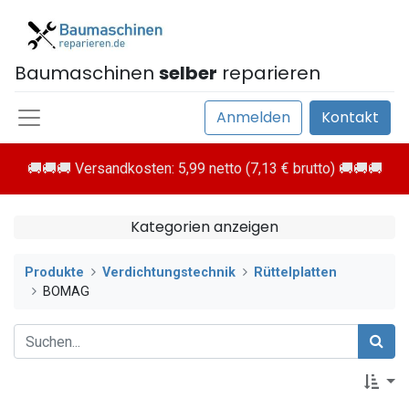
Baumaschinen
selber
reparieren
Anmelden
Kontakt
🚚🚚🚚 Versandkosten: 5,99 netto (7,13 € brutto) 🚚🚚🚚
Kategorien anzeigen
Produkte
Verdichtungstechnik
Rüttelplatten
BOMAG