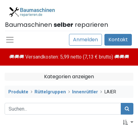
Baumaschinen
selber
reparieren
Anmelden
Kontakt
🚚🚚🚚 Versandkosten: 5,99 netto (7,13 € brutto) 🚚🚚🚚
Kategorien anzeigen
Produkte
Rüttelgruppen
Innenrüttler
LAIER