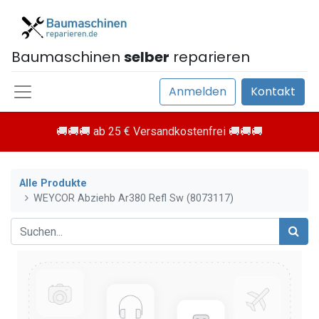
Baumaschinen
selber
reparieren
Anmelden
Kontakt
🚚🚚🚚 ab 25 € Versandkostenfrei 🚚🚚🚚
Alle Produkte
WEYCOR Abziehb Ar380 Refl Sw (8073117)