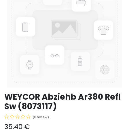
WEYCOR Abziehb Ar380 Refl
Sw (8073117)
(0 review)
35,40
€