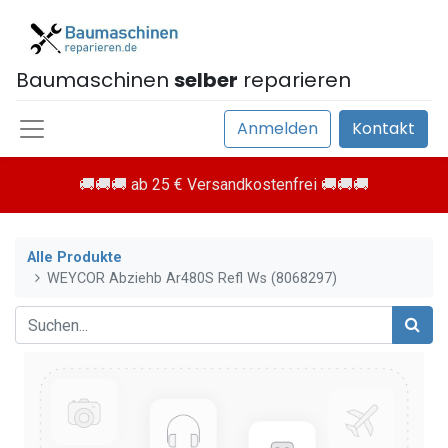
Baumaschinen
selber
reparieren
Anmelden
Kontakt
🚚🚚🚚 ab 25 € Versandkostenfrei 🚚🚚🚚
Alle Produkte
WEYCOR Abziehb Ar480S Refl Ws (8068297)