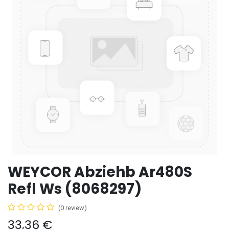
WEYCOR Abziehb Ar480S
Refl Ws (8068297)
(0 review)
33,36
€