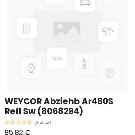
WEYCOR Abziehb Ar480S
Refl Sw (8068294)
(0 review)
85,82
€