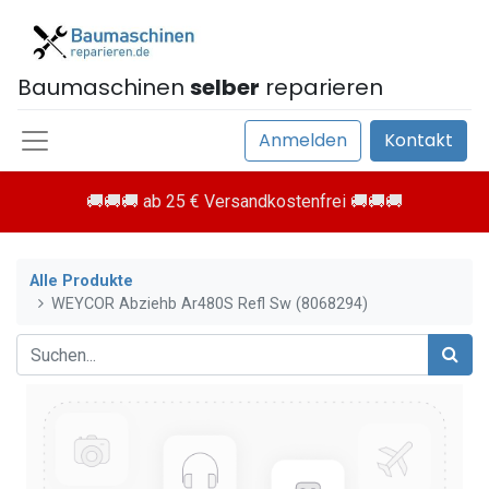
Baumaschinen
selber
reparieren
Anmelden
Kontakt
🚚🚚🚚 ab 25 € Versandkostenfrei 🚚🚚🚚
Alle Produkte
WEYCOR Abziehb Ar480S Refl Sw (8068294)