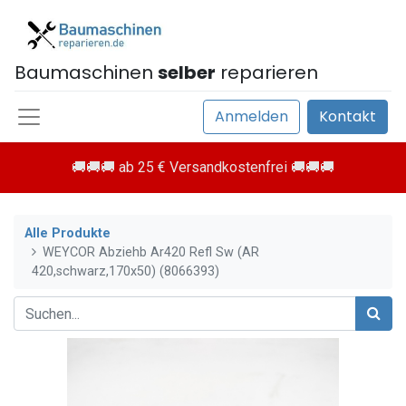
Baumaschinen
selber
reparieren
Anmelden
Kontakt
🚚🚚🚚 ab 25 € Versandkostenfrei 🚚🚚🚚
Alle Produkte
WEYCOR Abziehb Ar420 Refl Sw (AR
420,schwarz,170x50) (8066393)