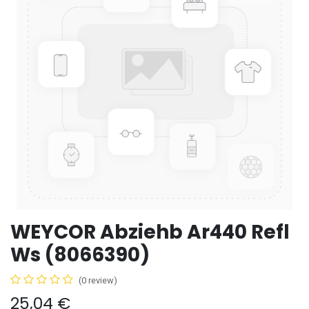
WEYCOR Abziehb Ar440 Refl
Ws (8066390)
(0 review)
25,04
€