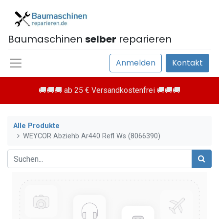
Baumaschinen
selber
reparieren
Anmelden
Kontakt
🚚🚚🚚 ab 25 € Versandkostenfrei 🚚🚚🚚
Alle Produkte
WEYCOR Abziehb Ar440 Refl Ws (8066390)