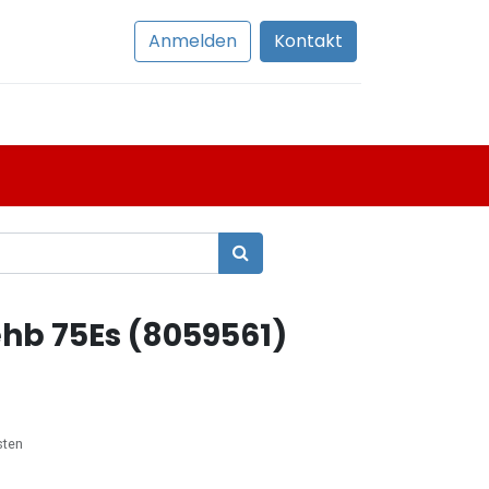
Anmelden
Kontakt
hb 75Es (8059561)
sten