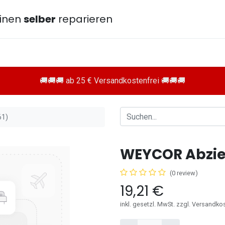
inen
selber
reparieren
🚚🚚🚚 ab 25 € Versandkostenfrei 🚚🚚🚚
61)
WEYCOR Abzie
(0 review)
19,21
€
inkl. gesetzl. MwSt. zzgl. Versandko