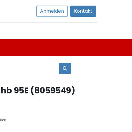
Anmelden
Kontakt
hb 95E (8059549)
sten