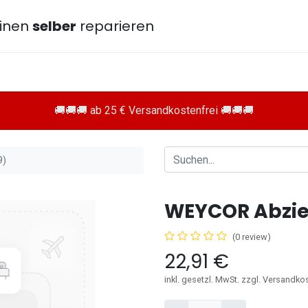
inen
selber
reparieren
🚚🚚🚚 ab 25 € Versandkostenfrei 🚚🚚🚚
9)
WEYCOR Abzie
(0 review)
22,91
€
inkl. gesetzl. MwSt. zzgl. Versandko