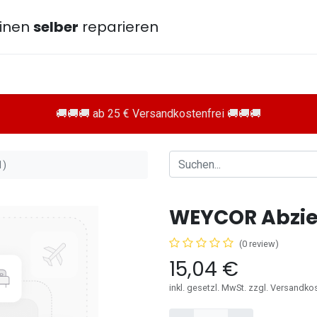
inen
selber
reparieren
🚚🚚🚚 ab 25 € Versandkostenfrei 🚚🚚🚚
1)
WEYCOR Abzie
(0 review)
15,04
€
inkl. gesetzl. MwSt. zzgl. Versandko