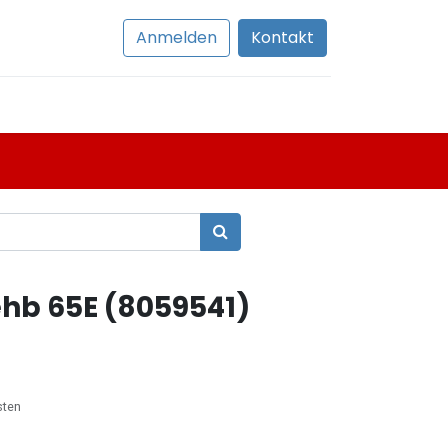
Anmelden
Kontakt
hb 65E (8059541)
sten