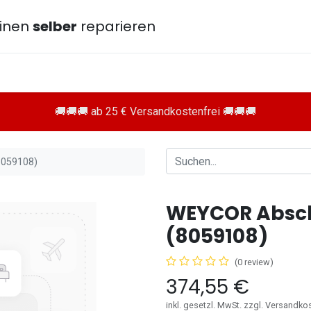
inen
selber
reparieren
🚚🚚🚚 ab 25 € Versandkostenfrei 🚚🚚🚚
8059108)
WEYCOR Absch
(8059108)
(0 review)
374,55
€
inkl. gesetzl. MwSt. zzgl. Versandko