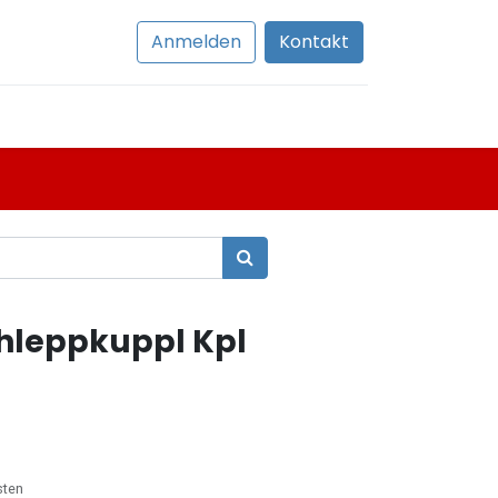
Anmelden
Kontakt
leppkuppl Kpl
sten