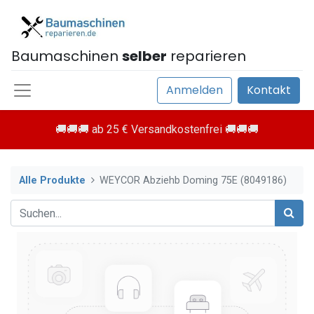
Baumaschinen
selber
reparieren
Anmelden
Kontakt
🚚🚚🚚 ab 25 € Versandkostenfrei 🚚🚚🚚
Alle Produkte
WEYCOR Abziehb Doming 75E (8049186)