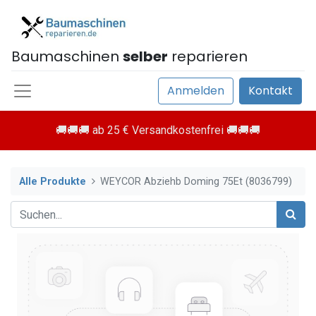
Baumaschinen
selber
reparieren
Anmelden
Kontakt
🚚🚚🚚 ab 25 € Versandkostenfrei 🚚🚚🚚
Alle Produkte
WEYCOR Abziehb Doming 75Et (8036799)