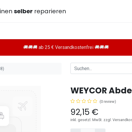
inen
selber
reparieren
🚚🚚🚚 ab 25 € Versandkostenfrei 🚚🚚🚚
8)
WEYCOR Abdec
(0 review)
92,15
€
inkl. gesetzl. MwSt. zzgl. Versandko