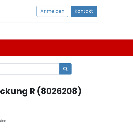
Anmelden
Kontakt
kung R (8026208)
sten