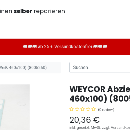
inen
selber
reparieren
🚚🚚🚚 ab 25 € Versandkostenfrei 🚚🚚🚚
Weiß 460x100) (8005260)
WEYCOR Abzieh
460x100) (800
(0 review)
20,36
€
inkl. gesetzl. MwSt. zzgl. Versandko