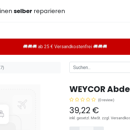
inen
selber
reparieren
🚚🚚🚚 ab 25 € Versandkostenfrei 🚚🚚🚚
7)
WEYCOR Abdec
(0 review)
39,22
€
inkl. gesetzl. MwSt. zzgl. Versandko