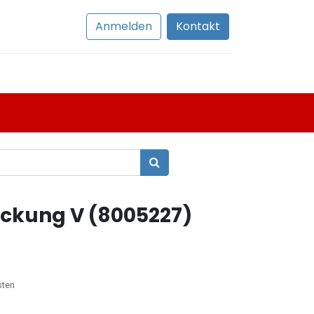
Anmelden
Kontakt
kung V (8005227)
sten