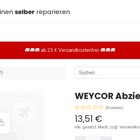
inen
selber
reparieren
🚚🚚🚚 ab 25 € Versandkostenfrei 🚚🚚🚚
7)
WEYCOR Abzie
(0 review)
13,51
€
inkl. gesetzl. MwSt. zzgl. Versandko