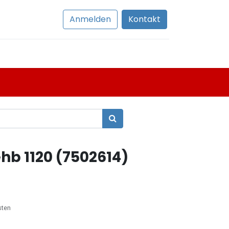
Anmelden
Kontakt
b 1120 (7502614)
sten