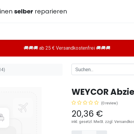
inen
selber
reparieren
🚚🚚🚚 ab 25 € Versandkostenfrei 🚚🚚🚚
14)
WEYCOR Abzieh
(0 review)
20,36
€
inkl. gesetzl. MwSt. zzgl. Versandko