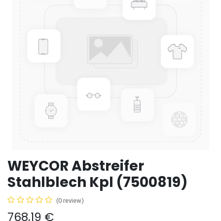
WEYCOR Abstreifer
Stahlblech Kpl (7500819)
(0 review)
768,19
€