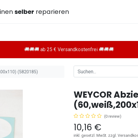
inen
selber
reparieren
🚚🚚🚚 ab 25 € Versandkostenfrei 🚚🚚🚚
00x110) (5820185)
WEYCOR Abzie
(60,weiß,200x
(0 review)
10,16
€
inkl. gesetzl. MwSt. zzgl. Versandko