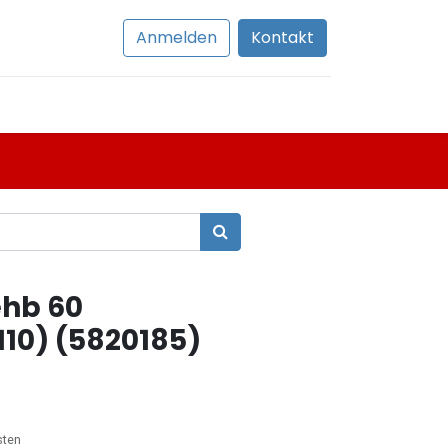
Anmelden
Kontakt
hb 60
110) (5820185)
sten