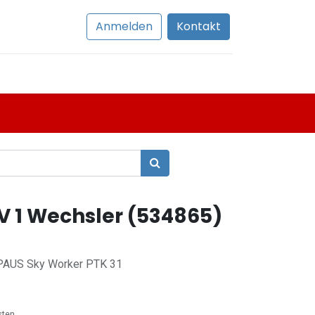
Anmelden
Kontakt
2V 1 Wechsler (534865)
u PAUS Sky Worker PTK 31
sten