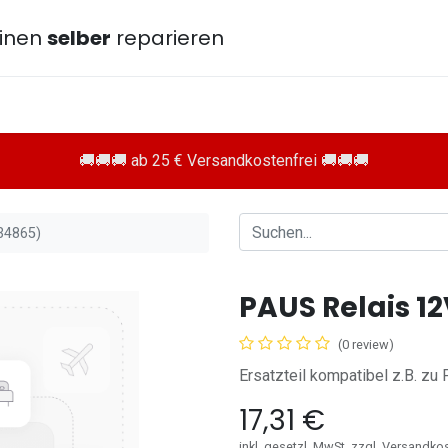
inen
selber
reparieren
🚚🚚🚚 ab 25 € Versandkostenfrei 🚚🚚🚚
34865)
PAUS Relais 1
(0 review)
Ersatzteil kompatibel z.B. z
17,31
€
inkl. gesetzl. MwSt. zzgl. Versandko