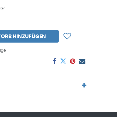
sten
ORB HINZUFÜGEN
age