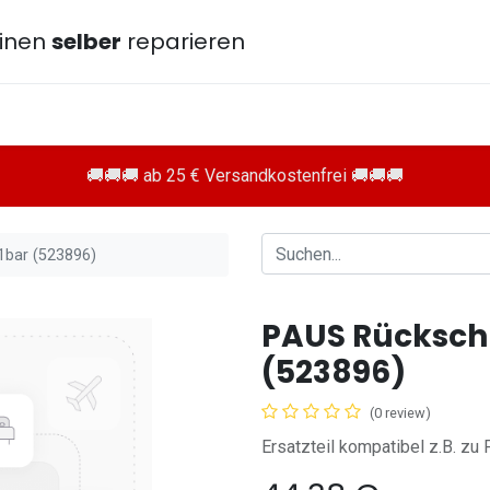
inen
selber
reparieren
🚚🚚🚚 ab 25 € Versandkostenfrei 🚚🚚🚚
1bar (523896)
PAUS Rückschl
(523896)
(0 review)
Ersatzteil kompatibel z.B. z