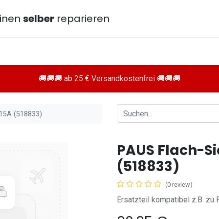
inen
selber
reparieren
🚚🚚🚚 ab 25 € Versandkostenfrei 🚚🚚🚚
 15A (518833)
PAUS Flach-Si
(518833)
(0 review)
Ersatzteil kompatibel z.B. z