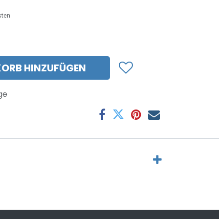
sten
ORB HINZUFÜGEN
ge