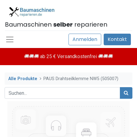
Baumaschinen
selber
reparieren
Anmelden
Kontakt
🚚🚚🚚 ab 25 € Versandkostenfrei 🚚🚚🚚
Alle Produkte
PAUS Drahtseilklemme NW5 (505007)