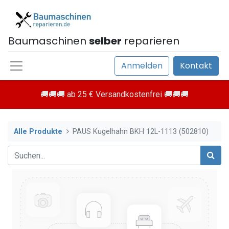
Baumaschinen
selber
reparieren
Anmelden
Kontakt
🚚🚚🚚 ab 25 € Versandkostenfrei 🚚🚚🚚
Alle Produkte
PAUS Kugelhahn BKH 12L-1113 (502810)