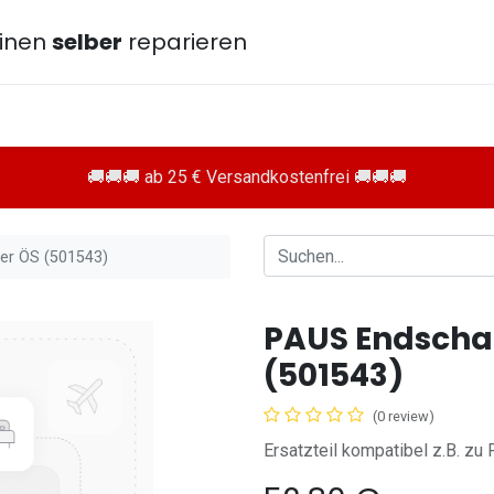
inen
selber
reparieren
🚚🚚🚚 ab 25 € Versandkostenfrei 🚚🚚🚚
er ÖS (501543)
PAUS Endscha
(501543)
(0 review)
Ersatzteil kompatibel z.B. z