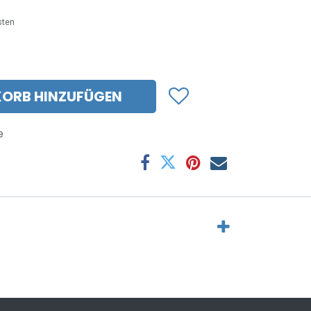
sten
ORB HINZUFÜGEN
e