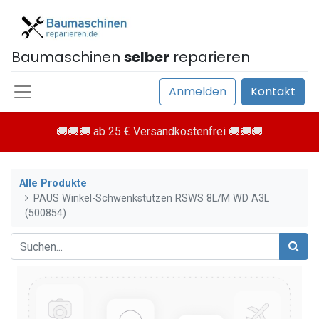
Baumaschinen
selber
reparieren
Anmelden
Kontakt
🚚🚚🚚 ab 25 € Versandkostenfrei 🚚🚚🚚
Alle Produkte
PAUS Winkel-Schwenkstutzen RSWS 8L/M WD A3L
(500854)