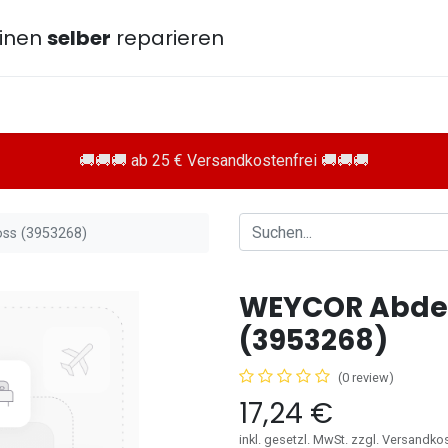
inen
selber
reparieren
🚚🚚🚚 ab 25 € Versandkostenfrei 🚚🚚🚚
ss (3953268)
WEYCOR Abde
(3953268)
(0 review)
17,24
€
inkl. gesetzl. MwSt. zzgl. Versandko