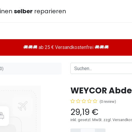
inen
selber
reparieren
🚚🚚🚚 ab 25 € Versandkostenfrei 🚚🚚🚚
0)
WEYCOR Abdec
(0 review)
29,19
€
inkl. gesetzl. MwSt. zzgl. Versandko