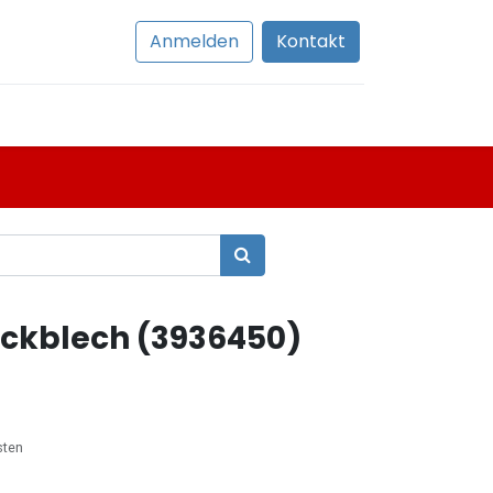
Anmelden
Kontakt
kblech (3936450)
sten