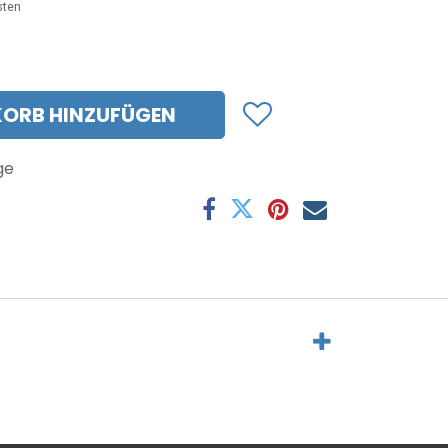
sten
ORB HINZUFÜGEN
ge