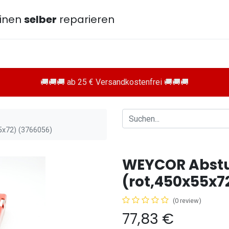
inen
selber
reparieren
🚚🚚🚚 ab 25 € Versandkostenfrei 🚚🚚🚚
5x72) (3766056)
WEYCOR Abstu
(rot,450x55x7
(0 review)
77,83
€