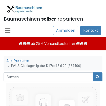
Baumaschinen
selber
reparieren
Anmelden
Kontakt
🚚🚚🚚 ab 25 € Versandkostenfrei 🚚🚚🚚
Alle Produkte
PAUS Gleitlager Iglidur D17xd15xL20 (364406)