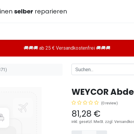
inen
selber
reparieren
🚚🚚🚚 ab 25 € Versandkostenfrei 🚚🚚🚚
871)
WEYCOR Abdec
(0 review)
81,28
€
inkl. gesetzl. MwSt. zzgl. Versandko