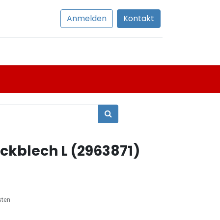
Anmelden
Kontakt
kblech L (2963871)
sten