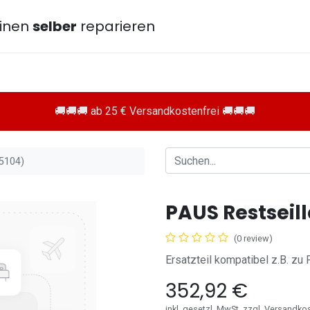
inen
selber
reparieren
🚚🚚🚚 ab 25 € Versandkostenfrei 🚚🚚🚚
15104)
PAUS Restseil
(0 review)
Ersatzteil kompatibel z.B. z
352,92
€
inkl. gesetzl. MwSt. zzgl. Versandko