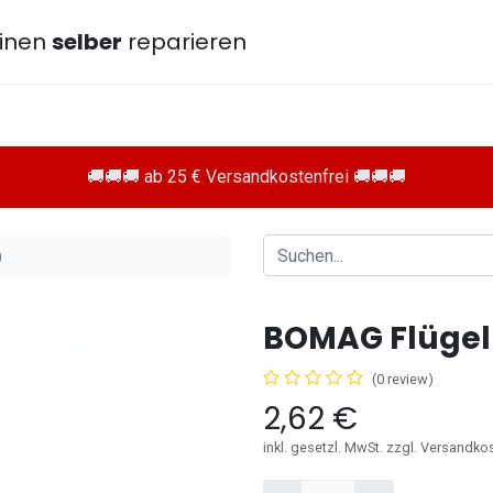
inen
selber
reparieren
🚚🚚🚚 ab 25 € Versandkostenfrei 🚚🚚🚚
)
BOMAG Flügel
(0 review)
2,62
€
inkl. gesetzl. MwSt. zzgl. Versandko