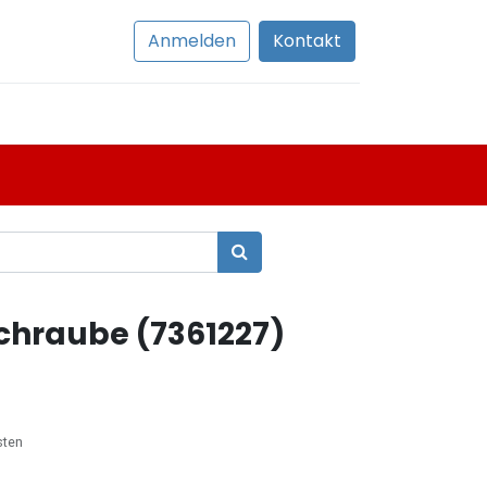
Anmelden
Kontakt
hraube (7361227)
sten