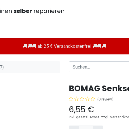
inen
selber
reparieren
🚚🚚🚚 ab 25 € Versandkostenfrei 🚚🚚🚚
7)
BOMAG Senksc
(0 review)
6,55
€
inkl. gesetzl. MwSt. zzgl. Versandko