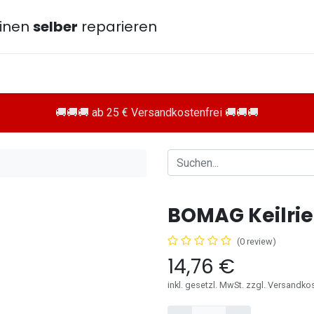
inen
selber
reparieren
🚚🚚🚚 ab 25 € Versandkostenfrei 🚚🚚🚚
BOMAG Keilri
(0 review)
14,76
€
inkl. gesetzl. MwSt. zzgl. Versandko