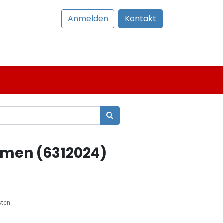
Anmelden
Kontakt
emen (6312024)
sten