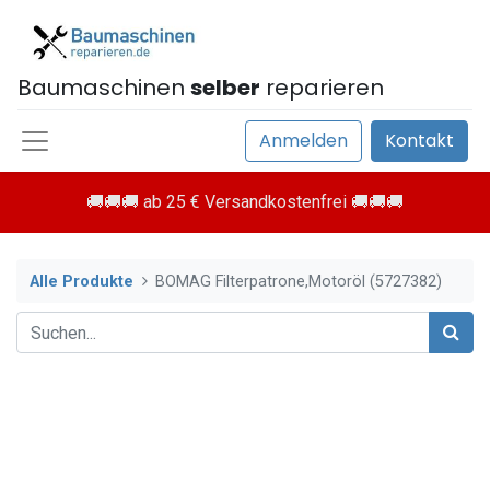
Baumaschinen
selber
reparieren
Anmelden
Kontakt
🚚🚚🚚 ab 25 € Versandkostenfrei 🚚🚚🚚
Alle Produkte
BOMAG Filterpatrone,Motoröl (5727382)