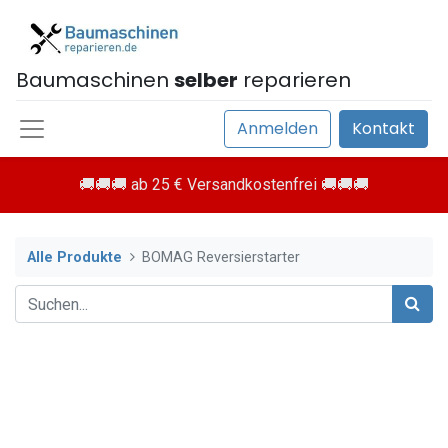
Baumaschinen
selber
reparieren
Anmelden
Kontakt
🚚🚚🚚 ab 25 € Versandkostenfrei 🚚🚚🚚
Alle Produkte
BOMAG Reversierstarter