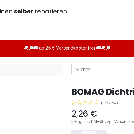
inen
selber
reparieren
🚚🚚🚚 ab 25 € Versandkostenfrei 🚚🚚🚚
BOMAG Dichtr
(0 review)
2,26
€
inkl. gesetzl. MwSt. zzgl. Versandko