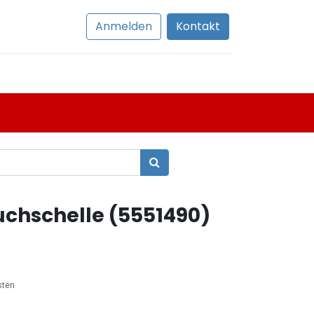
Anmelden
Kontakt
chschelle (5551490)
sten