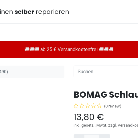
inen
selber
reparieren
🚚🚚🚚 ab 25 € Versandkostenfrei 🚚🚚🚚
490)
BOMAG Schlau
(0 review)
13,80
€
inkl. gesetzl. MwSt. zzgl. Versandko