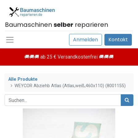
Baumaschinen
selber
reparieren
Anmelden
Kontakt
🚚🚚🚚 ab 25 € Versandkostenfrei 🚚🚚🚚
Alle Produkte
WEYCOR Abziehb Atlas (Atlas,weiß,460x110) (8001155)