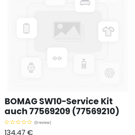
BOMAG SW10-Service Kit
auch 77569209 (77569210)
(0 review)
134,47
€