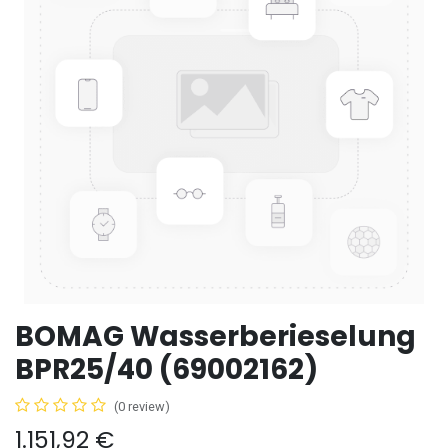
BOMAG Wasserberieselung
BPR25/40 (69002162)
(0 review)
1.151,92
€