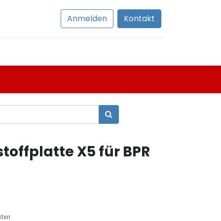
Anmelden
Kontakt
offplatte X5 für BPR
sten