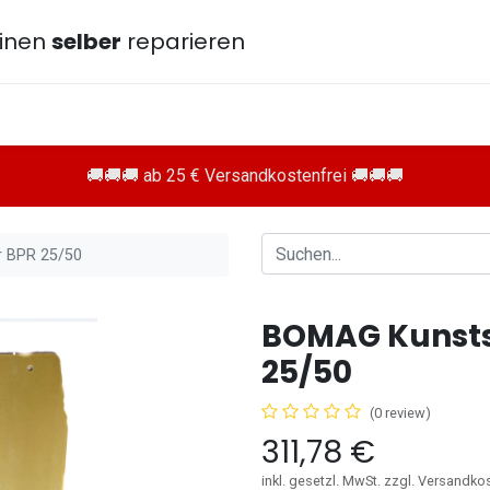
inen
selber
reparieren
🚚🚚🚚 ab 25 € Versandkostenfrei 🚚🚚🚚
r BPR 25/50
BOMAG Kunstst
25/50
(0 review)
311,78
€
inkl. gesetzl. MwSt. zzgl. Versandko