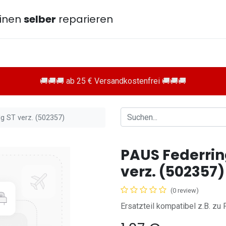
inen
selber
reparieren
🚚🚚🚚 ab 25 € Versandkostenfrei 🚚🚚🚚
g ST verz. (502357)
PAUS Federrin
verz. (502357)
(0 review)
Ersatzteil kompatibel z.B. 