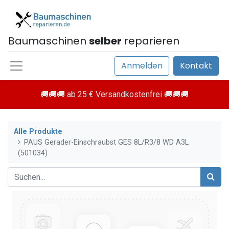
Baumaschinen
selber
reparieren
Anmelden
Kontakt
🚚🚚🚚 ab 25 € Versandkostenfrei 🚚🚚🚚
Alle Produkte
PAUS Gerader-Einschraubst GES 8L/R3/8 WD A3L
(501034)