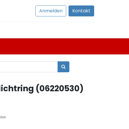
Anmelden
Kontakt
chtring (06220530)
sten