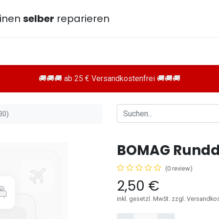
inen
selber
reparieren
🚚🚚🚚 ab 25 € Versandkostenfrei 🚚🚚🚚
30)
BOMAG Runddi
(0 review)
2,50
€
inkl. gesetzl. MwSt. zzgl. Versandko