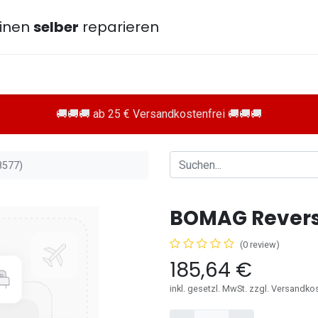
inen
selber
reparieren
🚚🚚🚚 ab 25 € Versandkostenfrei 🚚🚚🚚
8577)
BOMAG Reversi
(0 review)
185,64
€
inkl. gesetzl. MwSt. zzgl. Versandko