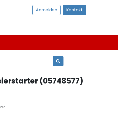
Anmelden
Kontakt
erstarter (05748577)
sten