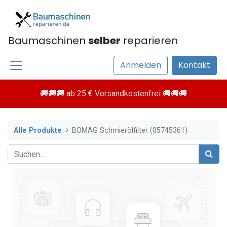
Baumaschinen
selber
reparieren
Anmelden
Kontakt
🚚🚚🚚 ab 25 € Versandkostenfrei 🚚🚚🚚
Alle Produkte
BOMAG Schmierölfilter (05745361)