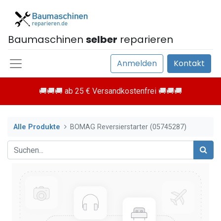
Baumaschinen
selber
reparieren
Anmelden
Kontakt
🚚🚚🚚 ab 25 € Versandkostenfrei 🚚🚚🚚
Alle Produkte
BOMAG Reversierstarter (05745287)